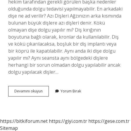
hekim tarafından gerekli görülen başka nedenler
olduğunda dolgu tedavisi yapılmayabilir. En arkadaki
dişe ne ad verilir? Azı Dişleri Ağzınızın arka kısmında
bulunan büyük dişlere azı dişleri denir. Kökü
olmayan dişe dolgu yapılır mı? Diş kırığının
boyutuna bağlı olarak, kronlar da kullanılabilir. Diş
ve kökü çıkarılacaksa, boşluk bir diş implantı veya
bir köprü ile kapatılabilir. Aynı anda iki dişe dolgu
yapılır mı? Aynı seansta aynı bölgedeki dişlere
herhangi bir sorun olmadan dolgu yapılabilir ancak
dolgu yapılacak dişler…
En
Devamını okuyun
Yorum Bırak
Arkadaki
Dişe
Dolgu
Yapılır
Mı
https://bitkiforum.net
https://giyi.com.tr
https://gese.com.tr
Sitemap