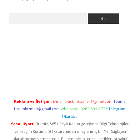
Arama
t x
Reklam ve İletişim:
E-mail:
backlinkpaneli@gmail.com
Teams:
forumhizmeti@gmail.com
Whatsapp: 0262 606 0 726
Telegram:
@karabul
Yasal Uyarı:
Sitemiz, 5651 Sayılı Kanun gereğince Bilgi Teknolojileri
ve İletişim Kurumu (BTK) tarafından onaylanmış bir Yer Sağlayıcı
olarak hizmet vermektedir. Bu nedenle, sitedeki içerikleri proaktif