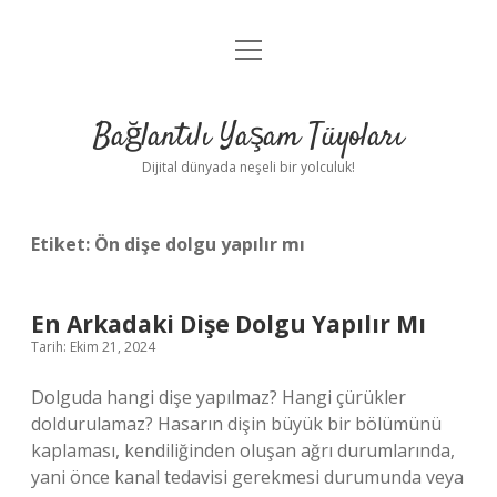
menüyü
Anasayfa
aç
Gizlilik Politikası
Bağlantılı Yaşam Tüyoları
Yasal Uyarı
Dijital dünyada neşeli bir yolculuk!
Hakkımızda
Etiket:
Ön dişe dolgu yapılır mı
En Arkadaki Dişe Dolgu Yapılır Mı
Tarih: Ekim 21, 2024
Dolguda hangi dişe yapılmaz? Hangi çürükler
doldurulamaz? Hasarın dişin büyük bir bölümünü
kaplaması, kendiliğinden oluşan ağrı durumlarında,
yani önce kanal tedavisi gerekmesi durumunda veya