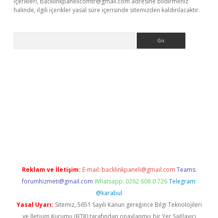
içerikleri,
backlinkpanelicomtr@gmail.com
adresine bildirmeniz
halinde, ilgili içerikler yasal süre içerisinde sitemizden kaldırılacaktır.
Arama
t x
Reklam ve İletişim:
E-mail:
backlinkpaneli@gmail.com
Teams:
forumhizmeti@gmail.com
Whatsapp: 0262 606 0 726
Telegram:
@karabul
Yasal Uyarı:
Sitemiz, 5651 Sayılı Kanun gereğince Bilgi Teknolojileri
ve İletişim Kurumu (BTK) tarafından onaylanmış bir Yer Sağlayıcı