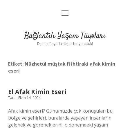
menüyü
Anasayfa
aç
Gizlilik Politikası
Bağlantılı Yaşam Tüyoları
Yasal Uyarı
Dijital dünyada neşeli bir yolculuk!
Hakkımızda
Etiket:
Nüzhetül müştak fi ihtiraki afak kimin
eseri
El Afak Kimin Eseri
Tarih: Ekim 14, 2024
Afak kimin eseri? Günümüzde çok konuşulan bu
bölge ve şehirleri, buralarda yaşayan insanların
gelenek ve göreneklerini, o dönemdeki yaşam