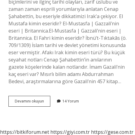
biçimlerini ve ilginç tarihi olayları, zarif üslubu ve
zaman zaman esprili yorumlarıyla anlatan Cenap
Şahabettin, bu eseriyle dikkatimizi Irak’a çekiyor. El
Mustafa kimin eseridir? El-Mustasfa | Gazzali’nin
eseri | Britannica.El-Mustasfa | Gazzali’nin eseri |
Britannica. El Fahri kimin eseridir? İbnü’t-Tıktakās (ö.
709/1309) İslam tarihi ve devlet yönetimi konusunda
eser vermiştir. Afakı Irak kimin eseri türü? Bu küçük
seyahat notları Cenap Şahabettin’in anılarının
gazete köşelerinde kalan notlarıdır. İmam Gazali’nin
kaç eseri var? Mısırlı bilim adamı Abdurrahman
Bedevi, araştırmalarına göre Gazali’nin 457 kitap…
El
Devamını okuyun
14 Yorum
Afak
Kimin
Eseri
https://bitkiforum.net
https://giyi.com.tr
https://gese.com.tr