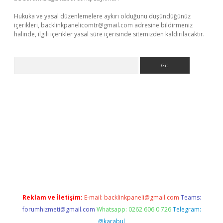
Hukuka ve yasal düzenlemelere aykırı olduğunu düşündüğünüz
içerikleri,
backlinkpanelicomtr@gmail.com
adresine bildirmeniz
halinde, ilgili içerikler yasal süre içerisinde sitemizden kaldırılacaktır.
Arama
t x
Reklam ve İletişim:
E-mail:
backlinkpaneli@gmail.com
Teams:
forumhizmeti@gmail.com
Whatsapp: 0262 606 0 726
Telegram:
@karabul