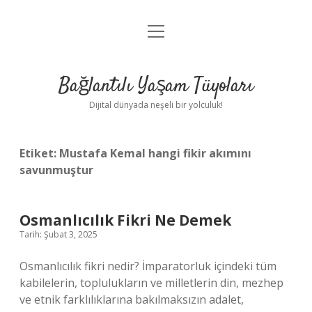
menüyü
Anasayfa
aç
Gizlilik Politikası
Bağlantılı Yaşam Tüyoları
Yasal Uyarı
Dijital dünyada neşeli bir yolculuk!
Hakkımızda
Etiket:
Mustafa Kemal hangi fikir akımını
savunmuştur
Osmanlıcılık Fikri Ne Demek
Tarih: Şubat 3, 2025
Osmanlıcılık fikri nedir? İmparatorluk içindeki tüm
kabilelerin, toplulukların ve milletlerin din, mezhep
ve etnik farklılıklarına bakılmaksızın adalet,