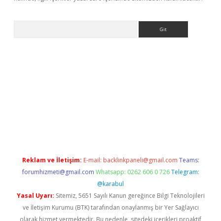
Arama
t x
Reklam ve İletişim:
E-mail:
backlinkpaneli@gmail.com
Teams:
forumhizmeti@gmail.com
Whatsapp: 0262 606 0 726
Telegram:
@karabul
Yasal Uyarı:
Sitemiz, 5651 Sayılı Kanun gereğince Bilgi Teknolojileri
ve İletişim Kurumu (BTK) tarafından onaylanmış bir Yer Sağlayıcı
olarak hizmet vermektedir. Bu nedenle, sitedeki içerikleri proaktif