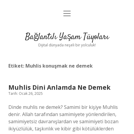
menüyü
Anasayfa
aç
Gizlilik Politikası
Bağlantılı Yaşam Tüyoları
Yasal Uyarı
Dijital dünyada neşeli bir yolculuk!
Hakkımızda
Etiket:
Muhlis konuşmak ne demek
Muhlis Dini Anlamda Ne Demek
Tarih: Ocak 26, 2025
Dinde muhlis ne demek? Samimi bir kişiye Muhlis
denir. Allah tarafından samimiyete yönlendirilen,
samimiyetsiz davranışlardan ve samimiyeti bozan
ikiyüzlülük, taşkınlık ve kibir gibi kötülüklerden