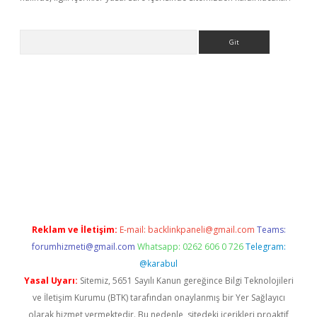
Arama
bet x
Reklam ve İletişim:
E-mail:
backlinkpaneli@gmail.com
Teams:
forumhizmeti@gmail.com
Whatsapp: 0262 606 0 726
Telegram:
@karabul
Yasal Uyarı:
Sitemiz, 5651 Sayılı Kanun gereğince Bilgi Teknolojileri
ve İletişim Kurumu (BTK) tarafından onaylanmış bir Yer Sağlayıcı
olarak hizmet vermektedir. Bu nedenle, sitedeki içerikleri proaktif