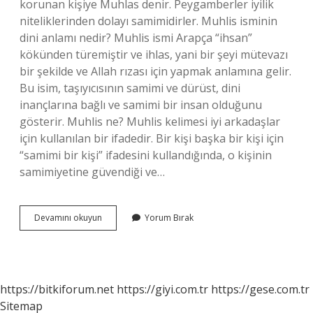
korunan kişiye Muhlas denir. Peygamberler iyilik
niteliklerinden dolayı samimidirler. Muhlis isminin
dini anlamı nedir? Muhlis ismi Arapça “ihsan”
kökünden türemiştir ve ihlas, yani bir şeyi mütevazı
bir şekilde ve Allah rızası için yapmak anlamına gelir.
Bu isim, taşıyıcısının samimi ve dürüst, dini
inançlarına bağlı ve samimi bir insan olduğunu
gösterir. Muhlis ne? Muhlis kelimesi iyi arkadaşlar
için kullanılan bir ifadedir. Bir kişi başka bir kişi için
“samimi bir kişi” ifadesini kullandığında, o kişinin
samimiyetine güvendiği ve…
Muhlis
Devamını okuyun
Yorum Bırak
Dini
Anlamda
Ne
Demek
https://bitkiforum.net
https://giyi.com.tr
https://gese.com.tr
Sitemap