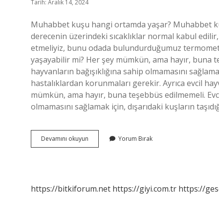
Tarih: Aralık 14, 2024
Muhabbet kuşu hangi ortamda yaşar? Muhabbet kuşları 
derecenin üzerindeki sıcaklıklar normal kabul edilir, 
etmeliyiz, bunu odada bulundurduğumuz termometre 
yaşayabilir mi? Her şey mümkün, ama hayır, buna teş
hayvanların bağışıklığına sahip olmamasını sağlamak 
hastalıklardan korunmaları gerekir. Ayrıca evcil hay
mümkün, ama hayır, buna teşebbüs edilmemeli. Evcil 
olmamasını sağlamak için, dışarıdaki kuşların taşıdı
Muhabbet
Devamını okuyun
Yorum Bırak
Kuşları
Nerede
Yaşar
https://bitkiforum.net
https://giyi.com.tr
https://ges