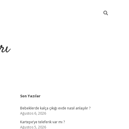
rı
Sidebar
Son Yazılar
hiltonbet x
Bebeklerde kalça çıkığı evde nasıl anlaşılır ?
Ağustos 6, 2026
Kartepe’ye teleferik var mı ?
Ağustos 5, 2026