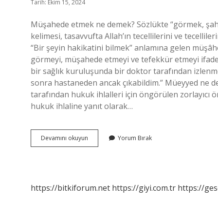
Tarih: Ekim 15, 2024
Müşahede etmek ne demek? Sözlükte “görmek, şah
kelimesi, tasavvufta Allah’ın tecellilerini ve tecell
“Bir şeyin hakikatini bilmek” anlamına gelen müşâhede 
görmeyi, müşahede etmeyi ve tefekkür etmeyi ifad
bir sağlık kuruluşunda bir doktor tarafından izlen
sonra hastaneden ancak çıkabildim.” Müeyyed ne d
tarafından hukuk ihlalleri için öngörülen zorlayıcı ö
hukuk ihlaline yanıt olarak…
Müşahede
Devamını okuyun
Yorum Bırak
Etmek
Ne
Demek
Hukuk
https://bitkiforum.net
https://giyi.com.tr
https://ges