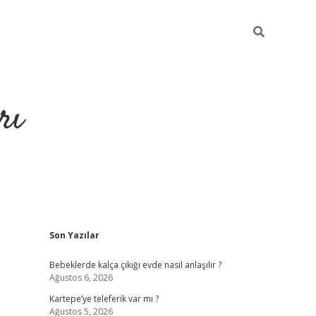
rı
Sidebar
Son Yazılar
hiltonbet x
Bebeklerde kalça çıkığı evde nasıl anlaşılır ?
Ağustos 6, 2026
Kartepe’ye teleferik var mı ?
Ağustos 5, 2026