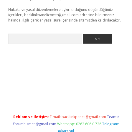
Hukuka ve yasal düzenlemelere aykırı olduğunu düşündüğünüz
içerikleri,
backlinkpanelicomtr@gmail.com
adresine bildirmeniz
halinde, ilgili içerikler yasal süre içerisinde sitemizden kaldırılacaktır.
Arama
t x
Reklam ve İletişim:
E-mail:
backlinkpaneli@gmail.com
Teams:
forumhizmeti@gmail.com
Whatsapp: 0262 606 0 726
Telegram:
@karabul