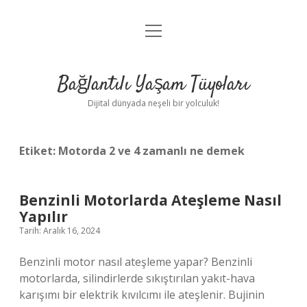
menüyü
Anasayfa
aç
Gizlilik Politikası
Bağlantılı Yaşam Tüyoları
Yasal Uyarı
Dijital dünyada neşeli bir yolculuk!
Hakkımızda
Etiket:
Motorda 2 ve 4 zamanlı ne demek
Benzinli Motorlarda Ateşleme Nasıl
Yapılır
Tarih: Aralık 16, 2024
Benzinli motor nasıl ateşleme yapar? Benzinli
motorlarda, silindirlerde sıkıştırılan yakıt-hava
karışımı bir elektrik kıvılcımı ile ateşlenir. Bujinin