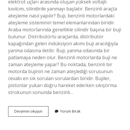
elektrot uçları arasında oluşan yüksek voltajlı
kıvılcım, silindirde yanmayı başlatır. Benzinli araçta
ateşleme nasıl yapılır? Buji, benzinli motorlardaki
ateşleme sisteminin temel elemanlarından biridir.
Araba motorlarında genellikle silindir başına bir buji
bulunur. Distribütörlü araçlarda, distribütör
kapağından gelen indüksiyon akımı buji aracılığıyla
yanma odasına iletilir. Buji, yanma odasında bir
patlamaya neden olur. Benzinli motorlarda buji ne
zaman ateşleme yapar? Bu noktada, benzinli bir
motorda bujinin ne zaman ateşlediği sorusunun
cevabı en sık sorulan sorulardan biridir. Bujiler,
pistonlar yukarı doğru hareket ederken sıkıştırma
strokunun sonunda benzinli…
Benzinli
Devamını okuyun
Yorum Bırak
Motorlarda
Ateşleme
Nasıl