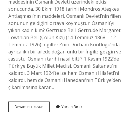
maddesinin Osmanlı Devleti üzerindeki etkisi
sonucunda, 30 Ekim 1918 tarihli Mondros Ateşkes
Antlaşması’nın maddeleri, Osmanlı Devleti’nin fiilen
sonunun geldiğini ortaya koymuştur. Osmanlı’yı
yıkan kadın kim? Gertrude Bell. Gertrude Margaret
Lowthian Bell (Çölün Kızı) (14 Temmuz 1868 – 12
Temmuz 1926) İngiltere’nin Durham Kontluğu’nda
ayrıcalıklı bir ailede doğan ünlü bir İngiliz gezgin ve
casustu. Osmanlı tarihi nasıl bitti? 1 Kasım 1922’de
Türkiye Büyük Millet Meclisi, Osmanlı Saltanatı’nı
kaldırdı, 3 Mart 1924’te ise hem Osmanlı Hilafeti’ni
kaldırdı, hem de Osmanlı Hanedanı’nın Türkiye’den
çıkarılmasına karar…
Osmanlıyı
Devamını okuyun
Yorum Bırak
Ne
Bitirdi