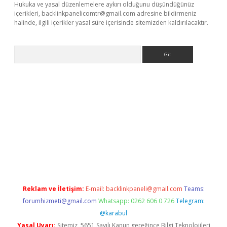
Hukuka ve yasal düzenlemelere aykırı olduğunu düşündüğünüz
içerikleri,
backlinkpanelicomtr@gmail.com
adresine bildirmeniz
halinde, ilgili içerikler yasal süre içerisinde sitemizden kaldırılacaktır.
Arama
t x
Reklam ve İletişim:
E-mail:
backlinkpaneli@gmail.com
Teams:
forumhizmeti@gmail.com
Whatsapp: 0262 606 0 726
Telegram:
@karabul
Yasal Uyarı:
Sitemiz, 5651 Sayılı Kanun gereğince Bilgi Teknolojileri