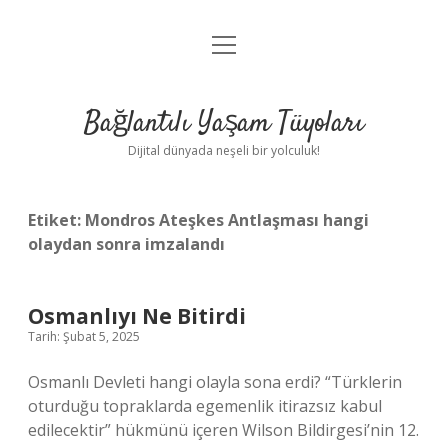
menüyü
Anasayfa
aç
Gizlilik Politikası
Bağlantılı Yaşam Tüyoları
Yasal Uyarı
Dijital dünyada neşeli bir yolculuk!
Hakkımızda
Etiket:
Mondros Ateşkes Antlaşması hangi
olaydan sonra imzalandı
Osmanlıyı Ne Bitirdi
Tarih: Şubat 5, 2025
Osmanlı Devleti hangi olayla sona erdi? “Türklerin
oturduğu topraklarda egemenlik itirazsız kabul
edilecektir” hükmünü içeren Wilson Bildirgesi’nin 12.