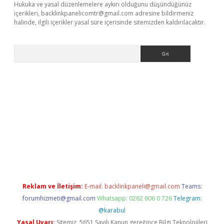
Hukuka ve yasal düzenlemelere aykırı olduğunu düşündüğünüz
içerikleri,
backlinkpanelicomtr@gmail.com
adresine bildirmeniz
halinde, ilgili içerikler yasal süre içerisinde sitemizden kaldırılacaktır.
Arama
onbet x
Reklam ve İletişim:
E-mail:
backlinkpaneli@gmail.com
Teams:
forumhizmeti@gmail.com
Whatsapp: 0262 606 0 726
Telegram:
@karabul
Yasal Uyarı:
Sitemiz, 5651 Sayılı Kanun gereğince Bilgi Teknolojileri