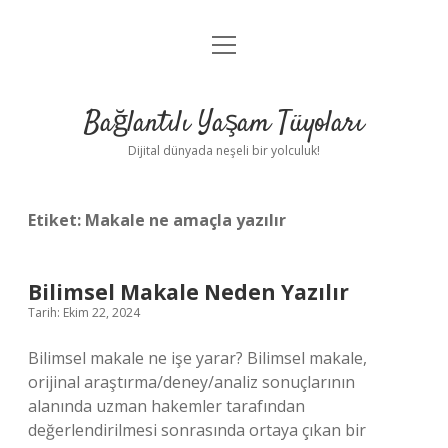
menüyü
Anasayfa
aç
Gizlilik Politikası
Bağlantılı Yaşam Tüyoları
Yasal Uyarı
Dijital dünyada neşeli bir yolculuk!
Hakkımızda
Etiket:
Makale ne amaçla yazılır
Bilimsel Makale Neden Yazılır
Tarih: Ekim 22, 2024
Bilimsel makale ne işe yarar? Bilimsel makale,
orijinal araştırma/deney/analiz sonuçlarının
alanında uzman hakemler tarafından
değerlendirilmesi sonrasında ortaya çıkan bir