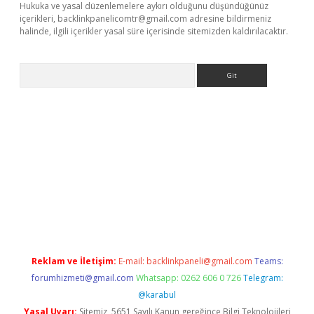
Hukuka ve yasal düzenlemelere aykırı olduğunu düşündüğünüz
içerikleri,
backlinkpanelicomtr@gmail.com
adresine bildirmeniz
halinde, ilgili içerikler yasal süre içerisinde sitemizden kaldırılacaktır.
Arama
iltonbet x
Reklam ve İletişim:
E-mail:
backlinkpaneli@gmail.com
Teams:
forumhizmeti@gmail.com
Whatsapp: 0262 606 0 726
Telegram:
@karabul
Yasal Uyarı:
Sitemiz, 5651 Sayılı Kanun gereğince Bilgi Teknolojileri