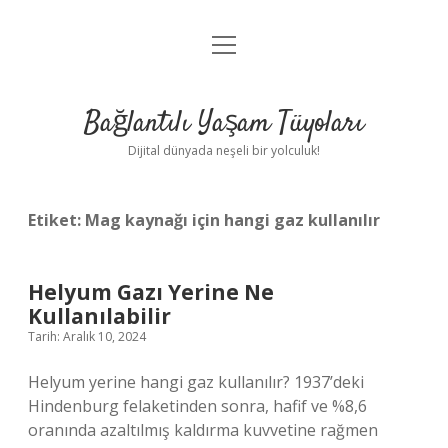
menüyü
Anasayfa
aç
Gizlilik Politikası
Bağlantılı Yaşam Tüyoları
Yasal Uyarı
Dijital dünyada neşeli bir yolculuk!
Hakkımızda
Etiket:
Mag kaynağı için hangi gaz kullanılır
Helyum Gazı Yerine Ne
Kullanılabilir
Tarih: Aralık 10, 2024
Helyum yerine hangi gaz kullanılır? 1937’deki
Hindenburg felaketinden sonra, hafif ve %8,6
oranında azaltılmış kaldırma kuvvetine rağmen