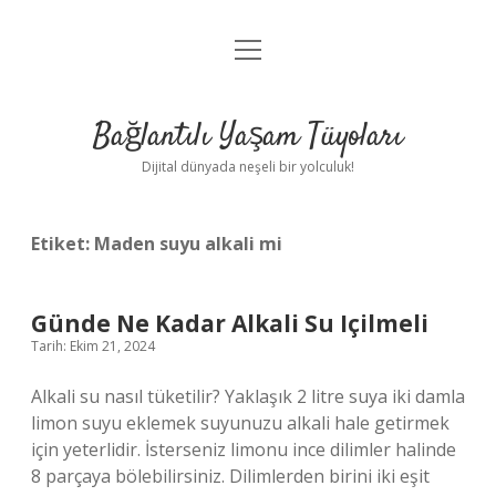
menüyü
Anasayfa
aç
Gizlilik Politikası
Bağlantılı Yaşam Tüyoları
Yasal Uyarı
Dijital dünyada neşeli bir yolculuk!
Hakkımızda
Etiket:
Maden suyu alkali mi
Günde Ne Kadar Alkali Su Içilmeli
Tarih: Ekim 21, 2024
Alkali su nasıl tüketilir? Yaklaşık 2 litre suya iki damla
limon suyu eklemek suyunuzu alkali hale getirmek
için yeterlidir. İsterseniz limonu ince dilimler halinde
8 parçaya bölebilirsiniz. Dilimlerden birini iki eşit