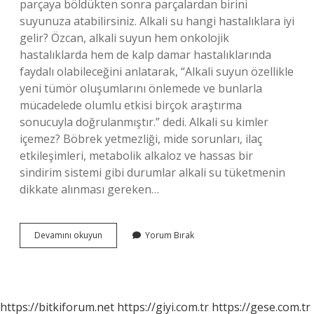
parçaya böldükten sonra parçalardan birini
suyunuza atabilirsiniz. Alkali su hangi hastalıklara iyi
gelir? Özcan, alkali suyun hem onkolojik
hastalıklarda hem de kalp damar hastalıklarında
faydalı olabileceğini anlatarak, “Alkali suyun özellikle
yeni tümör oluşumlarını önlemede ve bunlarla
mücadelede olumlu etkisi birçok araştırma
sonucuyla doğrulanmıştır.” dedi. Alkali su kimler
içemez? Böbrek yetmezliği, mide sorunları, ilaç
etkileşimleri, metabolik alkaloz ve hassas bir
sindirim sistemi gibi durumlar alkali su tüketmenin
dikkate alınması gereken…
Günde
Devamını okuyun
Yorum Bırak
Ne
Kadar
Alkali
Su
Içilmeli
https://bitkiforum.net
https://giyi.com.tr
https://gese.com.tr