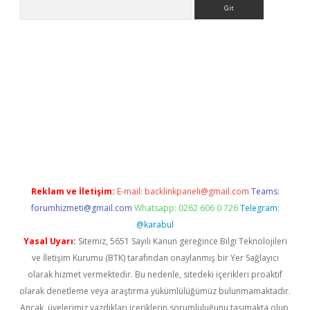
Arama
t x
Reklam ve İletişim:
E-mail:
backlinkpaneli@gmail.com
Teams:
forumhizmeti@gmail.com
Whatsapp: 0262 606 0 726
Telegram:
@karabul
Yasal Uyarı:
Sitemiz, 5651 Sayılı Kanun gereğince Bilgi Teknolojileri
ve İletişim Kurumu (BTK) tarafından onaylanmış bir Yer Sağlayıcı
olarak hizmet vermektedir. Bu nedenle, sitedeki içerikleri proaktif
olarak denetleme veya araştırma yükümlülüğümüz bulunmamaktadır.
Ancak, üyelerimiz yazdıkları içeriklerin sorumluluğunu taşımakta olup,