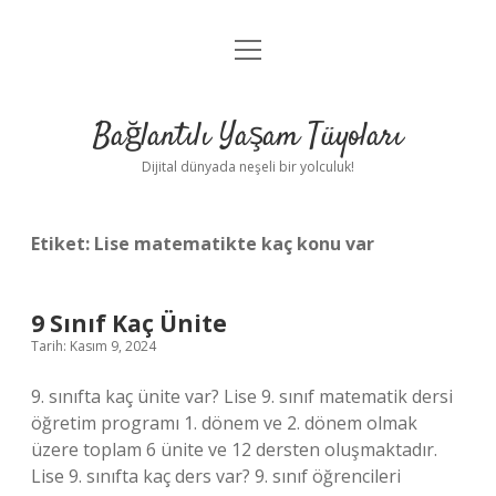
menüyü
Anasayfa
aç
Gizlilik Politikası
Bağlantılı Yaşam Tüyoları
Yasal Uyarı
Dijital dünyada neşeli bir yolculuk!
Hakkımızda
Etiket:
Lise matematikte kaç konu var
9 Sınıf Kaç Ünite
Tarih: Kasım 9, 2024
9. sınıfta kaç ünite var? Lise 9. sınıf matematik dersi
öğretim programı 1. dönem ve 2. dönem olmak
üzere toplam 6 ünite ve 12 dersten oluşmaktadır.
Lise 9. sınıfta kaç ders var? 9. sınıf öğrencileri