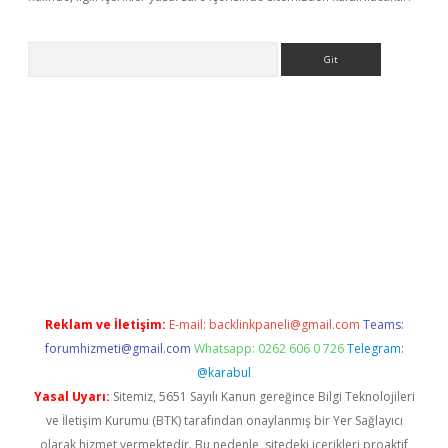
Arama
bet x
Reklam ve İletişim:
E-mail:
backlinkpaneli@gmail.com
Teams:
forumhizmeti@gmail.com
Whatsapp: 0262 606 0 726
Telegram:
@karabul
Yasal Uyarı:
Sitemiz, 5651 Sayılı Kanun gereğince Bilgi Teknolojileri
ve İletişim Kurumu (BTK) tarafından onaylanmış bir Yer Sağlayıcı
olarak hizmet vermektedir. Bu nedenle, sitedeki içerikleri proaktif