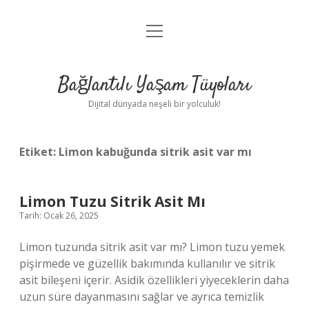
menüyü
Anasayfa
aç
Gizlilik Politikası
Bağlantılı Yaşam Tüyoları
Yasal Uyarı
Dijital dünyada neşeli bir yolculuk!
Hakkımızda
Etiket:
Limon kabuğunda sitrik asit var mı
Limon Tuzu Sitrik Asit Mı
Tarih: Ocak 26, 2025
Limon tuzunda sitrik asit var mı? Limon tuzu yemek
pişirmede ve güzellik bakımında kullanılır ve sitrik
asit bileşeni içerir. Asidik özellikleri yiyeceklerin daha
uzun süre dayanmasını sağlar ve ayrıca temizlik