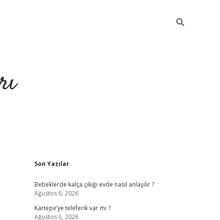
rı
Sidebar
Son Yazılar
hiltonbet x
Bebeklerde kalça çıkığı evde nasıl anlaşılır ?
Ağustos 6, 2026
Kartepe’ye teleferik var mı ?
Ağustos 5, 2026