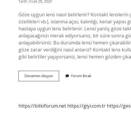
Tarih: Ocak 28, 2025
Göze uygun lens nasıl belirlenir? Kontakt lenslerin ça
özellikleri vb.), ıslanma açısı, kalınlığı, kenar yapısı 
hastaya uygun lens belirlenir. Lensi yanlış göze takt
anlayacağınızı merak ediyorsanız, bir süre sonra göz
anlayabilirsiniz. Bu durumda lensi hemen çıkarabilir 
göze zarar verdiğini nasıl anlarız? Kontakt lens kul
gibi belirtiler yaşıyorsanız, lensi hemen gözden çı
Lensin
Devamını okuyun
Yorum Bırak
Göze
Uygun
Olduğunu
Nasıl
Anlarız
https://bitkiforum.net
https://giyi.com.tr
https://ges