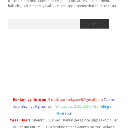
içerikleri,
backlinkpanelicomtr@gmail.com
adresine bildirmeniz
halinde, ilgili içerikler yasal süre içerisinde sitemizden kaldırılacaktır.
Arama
t x
Reklam ve İletişim:
E-mail:
backlinkpaneli@gmail.com
Teams:
forumhizmeti@gmail.com
Whatsapp: 0262 606 0 726
Telegram:
@karabul
Yasal Uyarı:
Sitemiz, 5651 Sayılı Kanun gereğince Bilgi Teknolojileri
ve İletişim Kurumu (BTK) tarafından onaylanmış bir Yer Sağlayıcı