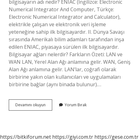
bilgisayarın adı nedir? ENIAC (İngilizce: Electronic
Numerical Integrator And Computer, Türkçe:
Electronic Numerical Integrator and Calculator),
elektrikle çalışan ve elektronik veri işleme
yeteneğine sahip ilk bilgisayardır. II. Dünya Savaşı
sırasında Amerikalı bilim adamları tarafından inşa
edilen ENIAC, piyasaya sürülen ilk bilgisayardır.
Bilgisayar ağları nelerdir? Farkların Özeti: LAN ve
WAN LAN, Yerel Alan Ağı anlamına gelir. WAN, Geniş
Alan Ağı anlamına gelir. LAN’lar, coğrafi olarak
birbirine yakın olan kullanıcıları ve uygulamaları
birbirine bağlar (aynı binada bulunur).…
Ilk
Devamını okuyun
Yorum Bırak
Bilgisayar
Ağının
Adı
Nedir
https://bitkiforum.net
https://giyi.com.tr
https://gese.com.tr