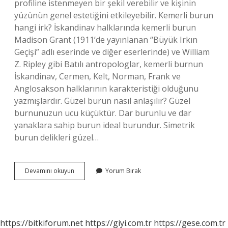
profiline istenmeyen bir şekil verebilir ve kişinin
yüzünün genel estetiğini etkileyebilir. Kemerli burun
hangi irk? İskandinav halklarında kemerli burun
Madison Grant (1911’de yayınlanan “Büyük Irkın
Geçişi” adlı eserinde ve diğer eserlerinde) ve William
Z. Ripley gibi Batılı antropologlar, kemerli burnun
İskandinav, Cermen, Kelt, Norman, Frank ve
Anglosakson halklarının karakteristiği olduğunu
yazmışlardır. Güzel burun nasıl anlaşılır? Güzel
burnunuzun ucu küçüktür. Dar burunlu ve dar
yanaklara sahip burun ideal burundur. Simetrik
burun delikleri güzel…
Kavisli
Devamını okuyun
Yorum Bırak
Burun
Nasıl
Olur
https://bitkiforum.net
https://giyi.com.tr
https://gese.com.tr