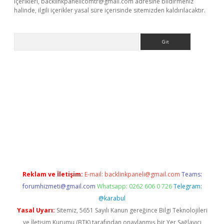
içerikleri,
backlinkpanelicomtr@gmail.com
adresine bildirmeniz
halinde, ilgili içerikler yasal süre içerisinde sitemizden kaldırılacaktır.
Arama
 x
Reklam ve İletişim:
E-mail:
backlinkpaneli@gmail.com
Teams:
forumhizmeti@gmail.com
Whatsapp: 0262 606 0 726
Telegram:
@karabul
Yasal Uyarı:
Sitemiz, 5651 Sayılı Kanun gereğince Bilgi Teknolojileri
ve İletişim Kurumu (BTK) tarafından onaylanmış bir Yer Sağlayıcı