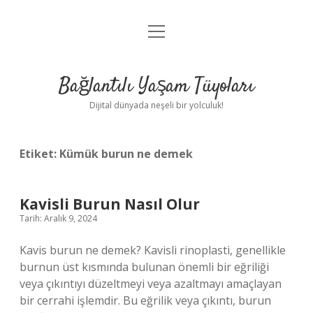
menüyü
Anasayfa
aç
Gizlilik Politikası
Bağlantılı Yaşam Tüyoları
Yasal Uyarı
Dijital dünyada neşeli bir yolculuk!
Hakkımızda
Etiket:
Kümük burun ne demek
Kavisli Burun Nasıl Olur
Tarih: Aralık 9, 2024
Kavis burun ne demek? Kavisli rinoplasti, genellikle
burnun üst kısmında bulunan önemli bir eğriliği
veya çıkıntıyı düzeltmeyi veya azaltmayı amaçlayan
bir cerrahi işlemdir. Bu eğrilik veya çıkıntı, burun