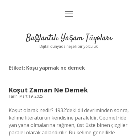
menüyü
Anasayfa
aç
Gizlilik Politikası
Bağlantılı Yaşam Tüyoları
Yasal Uyarı
Dijital dünyada neşeli bir yolculuk!
Hakkımızda
Etiket:
Koşu yapmak ne demek
Koşut Zaman Ne Demek
Tarih: Mart 19, 2025
Koşut olarak nedir? 1932’deki dil devriminden sonra,
kelime literatürün kendisine paraleldir. Geometride
yan yana olmalarına rağmen, üst üste binen çizgiler
paralel olarak adlandırılır. Bu kelime genellikle