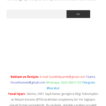
Arama
t x
Reklam ve İletişim:
E-mail:
backlinkpaneli@gmail.com
Teams:
forumhizmeti@gmail.com
Whatsapp: 0262 606 0 726
Telegram:
@karabul
Yasal Uyarı:
Sitemiz, 5651 Sayılı Kanun gereğince Bilgi Teknolojileri
ve İletişim Kurumu (BTK) tarafından onaylanmış bir Yer Sağlayıcı
olarak hizmet vermektedir. Bu nedenle, sitedeki içerikleri proaktif