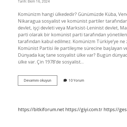
Tarih: Ekim 16, 2024
Komünizm hangi ülkededir? Günümüzde Küba, Venezu
Nikaragua sosyalist ve komünist partiler tarafınd
devlet, işçi devleti veya Marksist-Leninist devlet, M
parti olarak bir komünist parti tarafından yönetile
tarafından kabul edilmez. Komünizm Türkiye’ye ne 
Komünist Partisi ile partileşme sürecine başlayan 
Dünyada kaç tane sosyalist ülke var? Bugün dünyada 
ülke var. Çin 1978’de sosyalist…
Komünizm
Devamını okuyun
10 Yorum
Ile
Yönetilen
Ülke
Var
Mı
https://bitkiforum.net
https://giyi.com.tr
https://ges