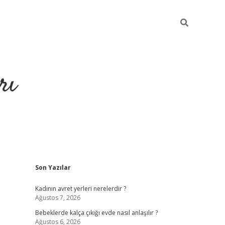
rı
Sidebar
Son Yazılar
hiltonbet x
Kadının avret yerleri nerelerdir ?
Ağustos 7, 2026
Bebeklerde kalça çıkığı evde nasıl anlaşılır ?
Ağustos 6, 2026