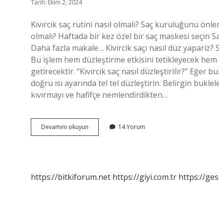
Tarih: Ekim 2, 2024
Kıvırcık saç rutini nasıl olmalı? Saç kuruluğunu önle
olmalı? Haftada bir kez özel bir saç maskesi seçin
Daha fazla makale… Kivircik saçı nasıl düz yapariz? 
Bu işlem hem düzleştirme etkisini tetikleyecek hem d
getirecektir. “Kıvırcık saç nasıl düzleştirilir?” Eğer 
doğru ısı ayarında tel tel düzleştirin. Belirgin buklel
kıvırmayı ve hafifçe nemlendirdikten…
Kıvırcık
Devamını okuyun
14 Yorum
Saç
Için
Ne
Yapmalıyız
https://bitkiforum.net
https://giyi.com.tr
https://ges