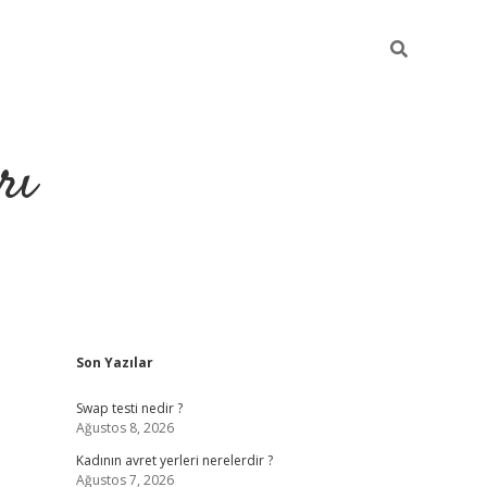
rı
Sidebar
Son Yazılar
hiltonbet x
Swap testi nedir ?
Ağustos 8, 2026
Kadının avret yerleri nerelerdir ?
Ağustos 7, 2026