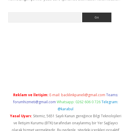
Arama
t x
Reklam ve İletişim:
E-mail:
backlinkpaneli@gmail.com
Teams:
forumhizmeti@gmail.com
Whatsapp: 0262 606 0 726
Telegram:
@karabul
Yasal Uyarı:
Sitemiz, 5651 Sayılı Kanun gereğince Bilgi Teknolojileri
ve İletişim Kurumu (BTK) tarafından onaylanmış bir Yer Sağlayıcı
olarak hizmet vermektedir. Bu nedenle, sitedeki içerikleri proaktif