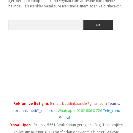
içerikleri,
backlinkpanelicomtr@gmail.com
adresine bildirmeniz
halinde, ilgili içerikler yasal süre içerisinde sitemizden kaldırılacaktır.
Arama
et x
Reklam ve İletişim:
E-mail:
backlinkpaneli@gmail.com
Teams:
forumhizmeti@gmail.com
Whatsapp: 0262 606 0 726
Telegram:
@karabul
Yasal Uyarı:
Sitemiz, 5651 Sayılı Kanun gereğince Bilgi Teknolojileri
ve İletişim Kurumu (BTK) tarafından onaylanmış bir Yer Sağlayıcı