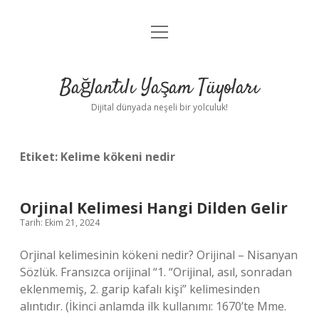
menüyü
Anasayfa
aç
Gizlilik Politikası
Bağlantılı Yaşam Tüyoları
Yasal Uyarı
Dijital dünyada neşeli bir yolculuk!
Hakkımızda
Etiket:
Kelime kökeni nedir
Orjinal Kelimesi Hangi Dilden Gelir
Tarih: Ekim 21, 2024
Orjinal kelimesinin kökeni nedir? Orijinal – Nisanyan
Sözlük. Fransızca orijinal “1. “Orijinal, asıl, sonradan
eklenmemiş, 2. garip kafalı kişi” kelimesinden
alıntıdır. (İkinci anlamda ilk kullanımı: 1670’te Mme.