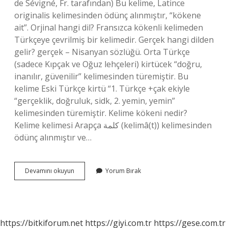
de Sévigné, Fr. tarafından) Bu kelime, Latince
originalis kelimesinden ödünç alınmıştır, “kökene
ait”. Orjinal hangi dil? Fransızca kökenli kelimeden
Türkçeye çevrilmiş bir kelimedir. Gerçek hangi dilden
gelir? gerçek – Nisanyan sözlüğü. Orta Türkçe
(sadece Kıpçak ve Oğuz lehçeleri) kirtücek “doğru,
inanılır, güvenilir” kelimesinden türemiştir. Bu
kelime Eski Türkçe kirtü “1. Türkçe +çak ekiyle
“gerçeklik, doğruluk, sidk, 2. yemin, yemin”
kelimesinden türemiştir. Kelime kökeni nedir?
Kelime kelimesi Arapça كلمة (kelimâ(t)) kelimesinden
ödünç alınmıştır ve…
Orjinal
Devamını okuyun
Yorum Bırak
Kelimesi
Hangi
Dilden
Gelir
https://bitkiforum.net
https://giyi.com.tr
https://gese.com.tr