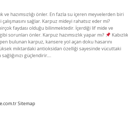
ık ve hazımsızlığı önler. En fazla su içeren meyvelerden biri
li çalışmasını sağlar. Karpuz mideyi rahatsız eder mi?
irçok faydası olduğu bilinmektedir. İçerdiği lif mide ve
 gibi sorunları önler. Karpuz hazımsızlık yapar mı?
Kabızlı
open bulunan karpuz, kansere yol açan doku hasarını
üksek miktardaki antioksidan özelliği sayesinde vücuttaki
 sağlığınızı güçlendirir.…
e.com.tr
Sitemap