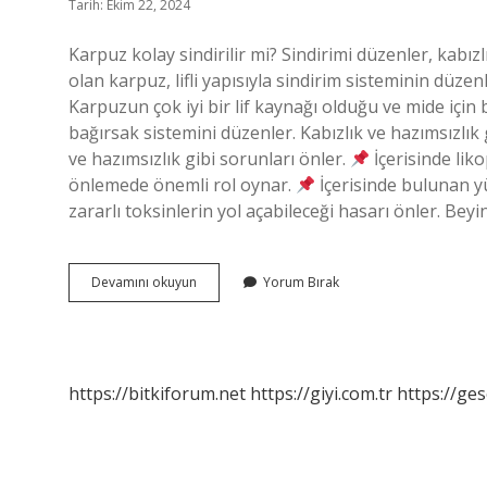
Tarih: Ekim 22, 2024
Karpuz kolay sindirilir mi? Sindirimi düzenler, kabızl
olan karpuz, lifli yapısıyla sindirim sisteminin düzen
Karpuzun çok iyi bir lif kaynağı olduğu ve mide için b
bağırsak sistemini düzenler. Kabızlık ve hazımsızlık
ve hazımsızlık gibi sorunları önler.
İçerisinde lik
önlemede önemli rol oynar.
İçerisinde bulunan y
zararlı toksinlerin yol açabileceği hasarı önler. Beyin
Karpuz
Devamını okuyun
Yorum Bırak
Sindirimi
Zor
Mu
https://bitkiforum.net
https://giyi.com.tr
https://ges