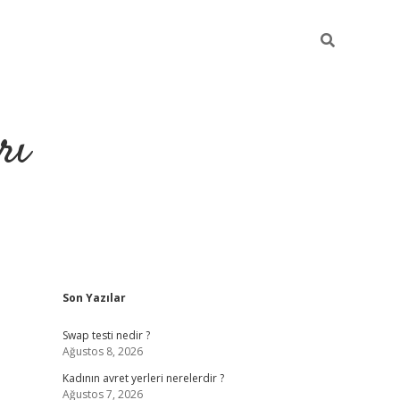
rı
Sidebar
Son Yazılar
hiltonbet x
Swap testi nedir ?
Ağustos 8, 2026
Kadının avret yerleri nerelerdir ?
Ağustos 7, 2026