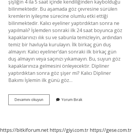
şişliğin 4 ila 5 saat içinde kendiliğinden kaybolduğu
bilinmektedir. Bu aşamada göz çevresine sürülen
kremlerin iyileşme sürecine olumlu etki ettiği
bilinmektedir. Kalıcı eyeliner yaptırdıktan sonra ne
yapılmalı? İşlemden sonraki ilk 24 saat boyunca göz
kapaklarınızı ılık su ve sabunla temizleyin, ardından
temiz bir havluyla kurulayın. İlk birkaç gün duş
almayın: Kalıcı eyeliner’dan sonraki ilk birkaç gün
duş almayın veya saçınızı yıkamayın. Bu, suyun göz
kapaklarınıza gelmesini önleyecektir. Dipliner
yaptırdıktan sonra göz şişer mi? Kalıcı Dipliner
Bakımı İşlemin ilk günü göz…
Kalıcı
Devamını okuyun
Yorum Bırak
Eyeliner
Sonrası
Şişlik
Için
Ne
https://bitkiforum.net
https://giyi.com.tr
https://gese.com.tr
Yapılmalı