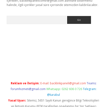
içerikleri,
backlinkpanelicomtr@gmail.com
adresine bildirmeniz
halinde, ilgili içerikler yasal süre içerisinde sitemizden kaldırılacaktır.
Arama
x
Reklam ve İletişim:
E-mail:
backlinkpaneli@gmail.com
Teams:
forumhizmeti@gmail.com
Whatsapp: 0262 606 0 726
Telegram:
@karabul
Yasal Uyarı:
Sitemiz, 5651 Sayılı Kanun gereğince Bilgi Teknolojileri
ve İletişim Kurumu (BTK) tarafından onaylanmış bir Yer Sağlayıcı