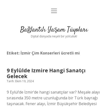
menüyü
Anasayfa
aç
Gizlilik Politikası
Bağlantılı Yaşam Tüyoları
Yasal Uyarı
Dijital dünyada neşeli bir yolculuk!
Hakkımızda
Etiket:
İzmir Çim Konserleri ücretli mi
9 Eylülde Izmire Hangi Sanatçı
Gelecek
Tarih: Ekim 19, 2024
9 Eylül’de İzmir’de hangi sanatçılar var? Meşale alayı
sırasında 350 metre uzunluğunda bir Türk bayrağı
taşınacak. Fener alayı, İzmir Büyükşehir Belediyesi