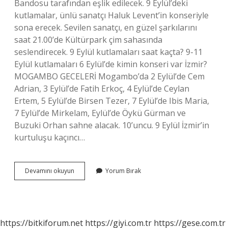
Bandosu tarafından eşlik edilecek. 9 Eylül’deki
kutlamalar, ünlü sanatçı Haluk Levent’in konseriyle
sona erecek. Sevilen sanatçı, en güzel şarkılarını
saat 21.00’de Kültürpark çim sahasında
seslendirecek. 9 Eylül kutlamaları saat kaçta? 9-11
Eylül kutlamaları 6 Eylül’de kimin konseri var İzmir?
MOGAMBO GECELERİ Mogambo’da 2 Eylül’de Cem
Adrian, 3 Eylül’de Fatih Erkoç, 4 Eylül’de Ceylan
Ertem, 5 Eylül’de Birsen Tezer, 7 Eylül’de Ibis Maria,
7 Eylül’de Mirkelam, Eylül’de Öykü Gürman ve
Buzuki Orhan sahne alacak. 10’uncu. 9 Eylül İzmir’in
kurtuluşu kaçıncı…
9
Devamını okuyun
Yorum Bırak
Eylülde
Izmire
Hangi
Sanatçı
Gelecek
https://bitkiforum.net
https://giyi.com.tr
https://gese.com.tr