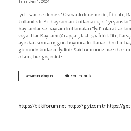
Tarih: Ekim 1, 2024
İyd-i said ne demek? Osmanlı döneminde, Îd-i fitr, 
kullanılırdı. Bu bayramları kutlamak için “iyi şanslar
bayramlar ve bayram kutlamaları “İyd” olarak adlandı
veya İftar Bayramı (Arapça: عيد الفطر Îdü’l-Fitr, Farsça: عید فطر Îd-ı Fitr), İslam dünyasında oruç ayı olan Ramazan
ayından sonra üç gün boyunca kutlanan dini bir bayr
gününde kutlanır. İydiniz Said ömrünüz mezid olsun
olsun, her geçiminiz…
Idi
Devamını okuyun
Yorum Bırak
Said
Ne
Demek
https://bitkiforum.net
https://giyi.com.tr
https://ges