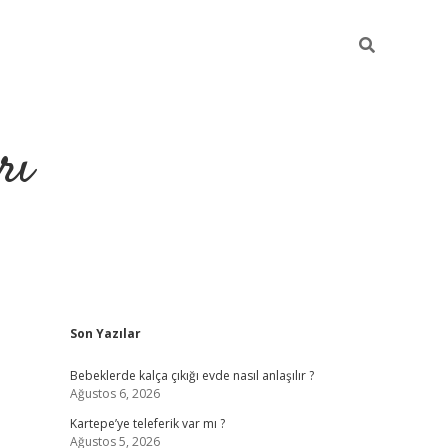
rı
Sidebar
Son Yazılar
hiltonbet x
Bebeklerde kalça çıkığı evde nasıl anlaşılır ?
Ağustos 6, 2026
Kartepe’ye teleferik var mı ?
Ağustos 5, 2026