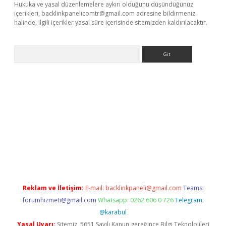
Hukuka ve yasal düzenlemelere aykırı olduğunu düşündüğünüz
içerikleri,
backlinkpanelicomtr@gmail.com
adresine bildirmeniz
halinde, ilgili içerikler yasal süre içerisinde sitemizden kaldırılacaktır.
Arama
 x
Reklam ve İletişim:
E-mail:
backlinkpaneli@gmail.com
Teams:
forumhizmeti@gmail.com
Whatsapp: 0262 606 0 726
Telegram:
@karabul
Yasal Uyarı:
Sitemiz, 5651 Sayılı Kanun gereğince Bilgi Teknolojileri