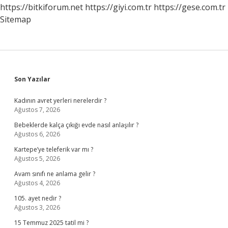
Mi
https://bitkiforum.net
https://giyi.com.tr
https://gese.com.tr
Sitemap
Sidebar
Son Yazılar
Kadının avret yerleri nerelerdir ?
Ağustos 7, 2026
Bebeklerde kalça çıkığı evde nasıl anlaşılır ?
Ağustos 6, 2026
Kartepe’ye teleferik var mı ?
Ağustos 5, 2026
Avam sınıfı ne anlama gelir ?
Ağustos 4, 2026
105. ayet nedir ?
Ağustos 3, 2026
15 Temmuz 2025 tatil mi ?