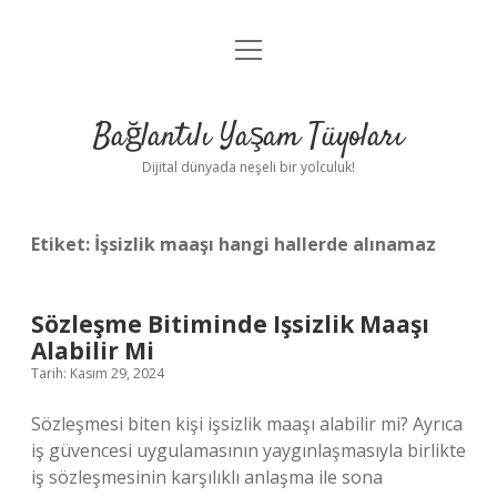
menüyü
Anasayfa
aç
Gizlilik Politikası
Bağlantılı Yaşam Tüyoları
Yasal Uyarı
Dijital dünyada neşeli bir yolculuk!
Hakkımızda
Etiket:
İşsizlik maaşı hangi hallerde alınamaz
Sözleşme Bitiminde Işsizlik Maaşı
Alabilir Mi
Tarih: Kasım 29, 2024
Sözleşmesi biten kişi işsizlik maaşı alabilir mi? Ayrıca
iş güvencesi uygulamasının yaygınlaşmasıyla birlikte
iş sözleşmesinin karşılıklı anlaşma ile sona