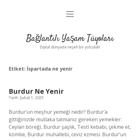
menüyü
Anasayfa
aç
Gizlilik Politikası
Bağlantılı Yaşam Tüyoları
Yasal Uyarı
Dijital dünyada neşeli bir yolculuk!
Hakkımızda
Etiket:
İspartada ne yenir
Burdur Ne Yenir
Tarih: Şubat 1, 2025
Burdur’un meşhur yemeği nedir? Burdur’a
gittiğinizde mutlaka tatmanız gereken yemekler:
Ceylan böreği, Burdur şaşlık, Testi kebabı, çekme et,
kömbe, Burdur muhallebi, ceviz ezmesi. Burdur’un