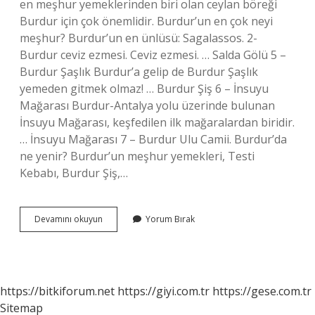
en meşhur yemeklerinden biri olan ceylan böreği
Burdur için çok önemlidir. Burdur’un en çok neyi
meşhur? Burdur’un en ünlüsü: Sagalassos. 2-
Burdur ceviz ezmesi. Ceviz ezmesi. … Salda Gölü 5 –
Burdur Şaşlık Burdur’a gelip de Burdur Şaşlık
yemeden gitmek olmaz! … Burdur Şiş 6 – İnsuyu
Mağarası Burdur-Antalya yolu üzerinde bulunan
İnsuyu Mağarası, keşfedilen ilk mağaralardan biridir.
… İnsuyu Mağarası 7 – Burdur Ulu Camii. Burdur’da
ne yenir? Burdur’un meşhur yemekleri, Testi
Kebabı, Burdur Şiş,…
Burdur
Devamını okuyun
Yorum Bırak
Ne
Yenir
https://bitkiforum.net
https://giyi.com.tr
https://gese.com.tr
Sitemap