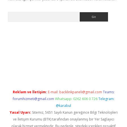
Arama
t x
Reklam ve İletişim:
E-mail:
backlinkpaneli@gmail.com
Teams:
forumhizmeti@gmail.com
Whatsapp: 0262 606 0 726
Telegram:
@karabul
Yasal Uyarı:
Sitemiz, 5651 Sayılı Kanun gereğince Bilgi Teknolojileri
ve İletişim Kurumu (BTK) tarafından onaylanmış bir Yer Sağlayıcı
olarak hizmet vermektedir. Bu nedenle, sitedeki içerikleri proaktif