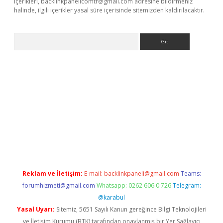
içerikleri,
backlinkpanelicomtr@gmail.com
adresine bildirmeniz
halinde, ilgili içerikler yasal süre içerisinde sitemizden kaldırılacaktır.
Arama
t x
Reklam ve İletişim:
E-mail:
backlinkpaneli@gmail.com
Teams:
forumhizmeti@gmail.com
Whatsapp: 0262 606 0 726
Telegram:
@karabul
Yasal Uyarı:
Sitemiz, 5651 Sayılı Kanun gereğince Bilgi Teknolojileri
ve İletişim Kurumu (BTK) tarafından onaylanmış bir Yer Sağlayıcı