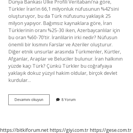
Dünya Bankası Ülke Profili Veritabanı’na göre,
Türkler İran’ın 66,1 milyonluk nüfusunun %42’sini
oluşturuyor, bu da Türk nüfusunu yaklaşık 25
milyon yapıyor. Bağımsız kaynaklara göre, İran
Türklerinin oranı %25-30 iken, Azerbaycanlılar için
bu oran %60-70’tir. İranlilarin irki nedir? Nüfusun
önemli bir kısmını Farslar ve Azeriler oluşturur.
Diğer etnik unsurlar arasında Türkmenler, Kürtler,
Afganlar, Araplar ve Beluciler bulunur. İran halkının
yüzde kaçı Türk? Çünkü Türkler bu coğrafyaya
yaklaşık dokuz yüzyıl hakim oldular, birçok devlet
kurdular…
İRan
Devamını okuyun
8 Yorum
Kökeni
Türk
Mü
https://bitkiforum.net
https://giyi.com.tr
https://gese.com.tr