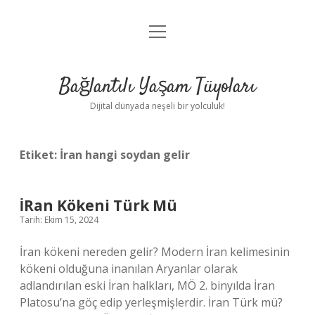
menüyü
Anasayfa
aç
Gizlilik Politikası
Bağlantılı Yaşam Tüyoları
Yasal Uyarı
Dijital dünyada neşeli bir yolculuk!
Hakkımızda
Etiket:
İran hangi soydan gelir
İRan Kökeni Türk Mü
Tarih: Ekim 15, 2024
İran kökeni nereden gelir? Modern İran kelimesinin
kökeni olduğuna inanılan Aryanlar olarak
adlandırılan eski İran halkları, MÖ 2. binyılda İran
Platosu’na göç edip yerleşmişlerdir. İran Türk mü?