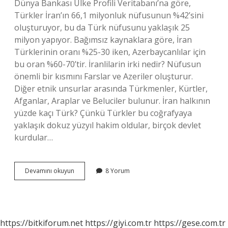
Dünya Bankası Ülke Profili Veritabanı’na göre,
Türkler İran’ın 66,1 milyonluk nüfusunun %42’sini
oluşturuyor, bu da Türk nüfusunu yaklaşık 25
milyon yapıyor. Bağımsız kaynaklara göre, İran
Türklerinin oranı %25-30 iken, Azerbaycanlılar için
bu oran %60-70’tir. İranlilarin irki nedir? Nüfusun
önemli bir kısmını Farslar ve Azeriler oluşturur.
Diğer etnik unsurlar arasında Türkmenler, Kürtler,
Afganlar, Araplar ve Beluciler bulunur. İran halkının
yüzde kaçı Türk? Çünkü Türkler bu coğrafyaya
yaklaşık dokuz yüzyıl hakim oldular, birçok devlet
kurdular…
İRan
Devamını okuyun
8 Yorum
Kökeni
Türk
Mü
https://bitkiforum.net
https://giyi.com.tr
https://gese.com.tr