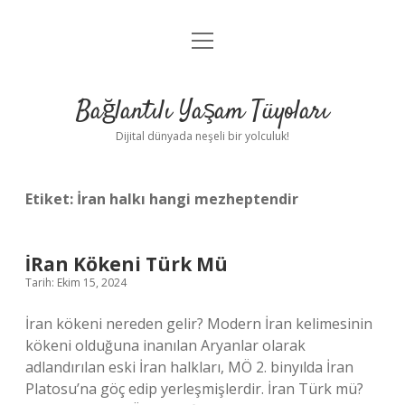
menüyü
Anasayfa
aç
Gizlilik Politikası
Bağlantılı Yaşam Tüyoları
Yasal Uyarı
Dijital dünyada neşeli bir yolculuk!
Hakkımızda
Etiket:
İran halkı hangi mezheptendir
İRan Kökeni Türk Mü
Tarih: Ekim 15, 2024
İran kökeni nereden gelir? Modern İran kelimesinin
kökeni olduğuna inanılan Aryanlar olarak
adlandırılan eski İran halkları, MÖ 2. binyılda İran
Platosu’na göç edip yerleşmişlerdir. İran Türk mü?