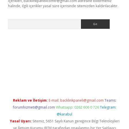
içerikleri,
backlinkpanelicomtr@gmail.com
adresine bildirmeniz
halinde, ilgili içerikler yasal süre içerisinde sitemizden kaldırılacaktır.
Arama
t x
Reklam ve İletişim:
E-mail:
backlinkpaneli@gmail.com
Teams:
forumhizmeti@gmail.com
Whatsapp: 0262 606 0 726
Telegram:
@karabul
Yasal Uyarı:
Sitemiz, 5651 Sayılı Kanun gereğince Bilgi Teknolojileri
ve İletişim Kurumu (BTK) tarafından onaylanmış bir Yer Sağlayıcı