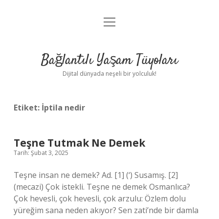
menüyü
Anasayfa
aç
Gizlilik Politikası
Bağlantılı Yaşam Tüyoları
Yasal Uyarı
Dijital dünyada neşeli bir yolculuk!
Hakkımızda
Etiket:
İptila nedir
Teşne Tutmak Ne Demek
Tarih: Şubat 3, 2025
Teşne insan ne demek? Ad. [1] (‘) Susamış. [2]
(mecazi) Çok istekli. Teşne ne demek Osmanlıca?
Çok hevesli, çok hevesli, çok arzulu: Özlem dolu
yüreğim sana neden akıyor? Sen zati’nde bir damla