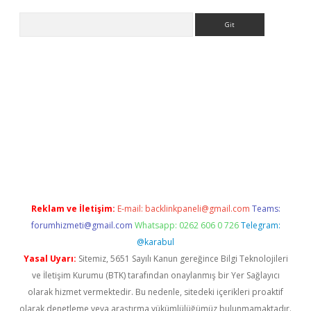
Arama
t x
Reklam ve İletişim:
E-mail:
backlinkpaneli@gmail.com
Teams:
forumhizmeti@gmail.com
Whatsapp: 0262 606 0 726
Telegram:
@karabul
Yasal Uyarı:
Sitemiz, 5651 Sayılı Kanun gereğince Bilgi Teknolojileri
ve İletişim Kurumu (BTK) tarafından onaylanmış bir Yer Sağlayıcı
olarak hizmet vermektedir. Bu nedenle, sitedeki içerikleri proaktif
olarak denetleme veya araştırma yükümlülüğümüz bulunmamaktadır.