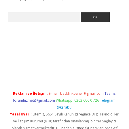
Arama
t x
Reklam ve İletişim:
E-mail:
backlinkpaneli@gmail.com
Teams:
forumhizmeti@gmail.com
Whatsapp: 0262 606 0 726
Telegram:
@karabul
Yasal Uyarı:
Sitemiz, 5651 Sayılı Kanun gereğince Bilgi Teknolojileri
ve İletişim Kurumu (BTK) tarafından onaylanmış bir Yer Sağlayıcı
olarak hizmet vermektedir. Bu nedenle, sitedeki içerikleri proaktif