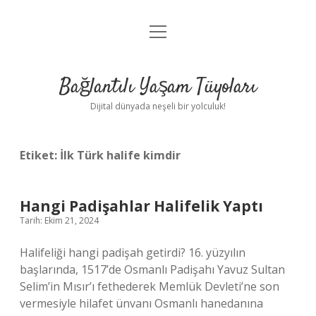
menüyü
Anasayfa
aç
Gizlilik Politikası
Bağlantılı Yaşam Tüyoları
Yasal Uyarı
Dijital dünyada neşeli bir yolculuk!
Hakkımızda
Etiket:
İlk Türk halife kimdir
Hangi Padişahlar Halifelik Yaptı
Tarih: Ekim 21, 2024
Halifeliği hangi padişah getirdi? 16. yüzyılın
başlarında, 1517’de Osmanlı Padişahı Yavuz Sultan
Selim’in Mısır’ı fethederek Memlük Devleti’ne son
vermesiyle hilafet ünvanı Osmanlı hanedanına