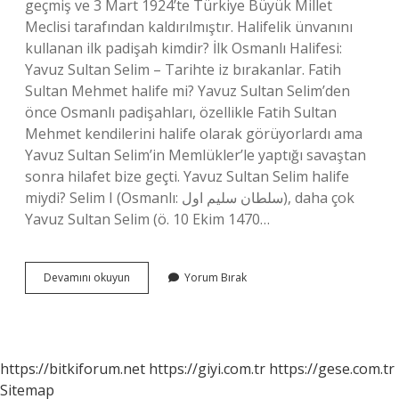
geçmiş ve 3 Mart 1924’te Türkiye Büyük Millet
Meclisi tarafından kaldırılmıştır. Halifelik ünvanını
kullanan ilk padişah kimdir? İlk Osmanlı Halifesi:
Yavuz Sultan Selim – Tarihte iz bırakanlar. Fatih
Sultan Mehmet halife mi? Yavuz Sultan Selim’den
önce Osmanlı padişahları, özellikle Fatih Sultan
Mehmet kendilerini halife olarak görüyorlardı ama
Yavuz Sultan Selim’in Memlükler’le yaptığı savaştan
sonra hilafet bize geçti. Yavuz Sultan Selim halife
miydi? Selim I (Osmanlı: سلطان سليم اول), daha çok
Yavuz Sultan Selim (ö. 10 Ekim 1470…
Hangi
Devamını okuyun
Yorum Bırak
Padişahlar
Halifelik
Yaptı
https://bitkiforum.net
https://giyi.com.tr
https://gese.com.tr
Sitemap