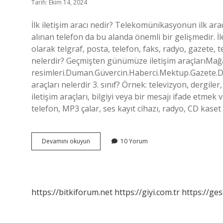
Tarih: Ekim 14, 2024
İlk iletişim aracı nedir? Telekomünikasyonun ilk aracı
alınan telefon da bu alanda önemli bir gelişmedir. İle
olarak telgraf, posta, telefon, faks, radyo, gazete, te
nelerdir? Geçmişten günümüze iletişim araçlarıMağ
resimleri.Duman.Güvercin.Haberci.Mektup.Gazete.De
araçları nelerdir 3. sınıf? Örnek: televizyon, dergiler, 
iletişim araçları, bilgiyi veya bir mesajı ifade etmek 
telefon, MP3 çalar, ses kayıt cihazı, radyo, CD kaset ç
Ilk
Devamını okuyun
10 Yorum
Iletişim
Araci
Nedir
https://bitkiforum.net
https://giyi.com.tr
https://ges