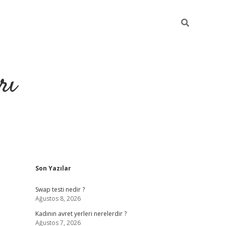
rı
Sidebar
Son Yazılar
hiltonbet x
Swap testi nedir ?
Ağustos 8, 2026
Kadının avret yerleri nerelerdir ?
Ağustos 7, 2026