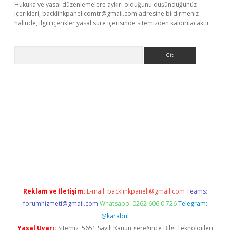
Hukuka ve yasal düzenlemelere aykırı olduğunu düşündüğünüz
içerikleri,
backlinkpanelicomtr@gmail.com
adresine bildirmeniz
halinde, ilgili içerikler yasal süre içerisinde sitemizden kaldırılacaktır.
Arama
et x
Reklam ve İletişim:
E-mail:
backlinkpaneli@gmail.com
Teams:
forumhizmeti@gmail.com
Whatsapp: 0262 606 0 726
Telegram:
@karabul
Yasal Uyarı:
Sitemiz, 5651 Sayılı Kanun gereğince Bilgi Teknolojileri