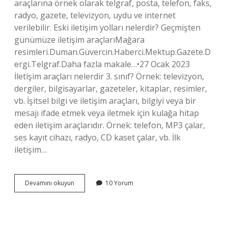
araçlarına örnek olarak telgraf, posta, telefon, faks,
radyo, gazete, televizyon, uydu ve internet
verilebilir. Eski iletişim yolları nelerdir? Geçmişten
günümüze iletişim araçlarıMağara
resimleri.Duman.Güvercin.Haberci.Mektup.Gazete.D
ergi.Telgraf.Daha fazla makale…•27 Ocak 2023
İletişim araçları nelerdir 3. sınıf? Örnek: televizyon,
dergiler, bilgisayarlar, gazeteler, kitaplar, resimler,
vb. İşitsel bilgi ve iletişim araçları, bilgiyi veya bir
mesajı ifade etmek veya iletmek için kulağa hitap
eden iletişim araçlarıdır. Örnek: telefon, MP3 çalar,
ses kayıt cihazı, radyo, CD kaset çalar, vb. İlk
iletişim…
Ilk
Devamını okuyun
10 Yorum
Iletişim
Araci
Nedir