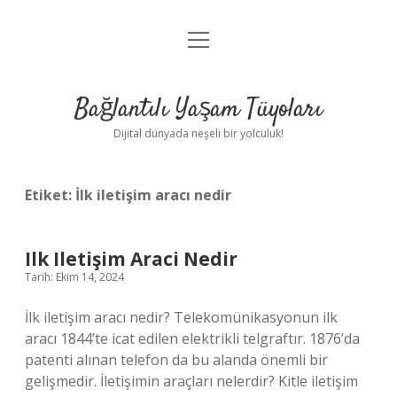
menüyü
Anasayfa
aç
Gizlilik Politikası
Bağlantılı Yaşam Tüyoları
Yasal Uyarı
Dijital dünyada neşeli bir yolculuk!
Hakkımızda
Etiket:
İlk iletişim aracı nedir
Ilk Iletişim Araci Nedir
Tarih: Ekim 14, 2024
İlk iletişim aracı nedir? Telekomünikasyonun ilk
aracı 1844’te icat edilen elektrikli telgraftır. 1876’da
patenti alınan telefon da bu alanda önemli bir
gelişmedir. İletişimin araçları nelerdir? Kitle iletişim