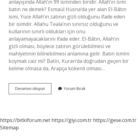
anlayışında Allah’ın 99 isminden biridir. Allah’ın ismi
batın ne demek? Esmaül Hüsna’da yer alan El-Bâtın
ismi, Yüce Allah’ın zatının gizli olduğunu ifade eden
bir isimdir. Allahu Teala’nın sınırsız olduğunu ve
kullarının sınırlı oldukları için onu
anlayamayacaklarını ifade eder. El-Bâtın, Allah’ın
gizli olması, böylece zatının görülebilmesi ve
mahiyetinin bilinebilmesi anlamına gelir. Batın ismini
koymak caiz mi? Batin, Kuran’da doğrudan geçen bir
kelime olmasa da, Arapça kökenli olması…
Islamda
Devamını okuyun
Yorum Bırak
Batın
Ne
Demek
https://bitkiforum.net
https://giyi.com.tr
https://gese.com.tr
Sitemap