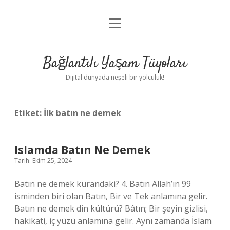
menüyü
Anasayfa
aç
Gizlilik Politikası
Bağlantılı Yaşam Tüyoları
Yasal Uyarı
Dijital dünyada neşeli bir yolculuk!
Hakkımızda
Etiket:
İlk batın ne demek
Islamda Batın Ne Demek
Tarih: Ekim 25, 2024
Batın ne demek kurandaki? 4. Batın Allah’ın 99
isminden biri olan Batın, Bir ve Tek anlamına gelir.
Batın ne demek din kültürü? Bâtın; Bir şeyin gizlisi,
hakikati, iç yüzü anlamına gelir. Aynı zamanda İslam