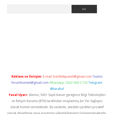
Arama
t x
Reklam ve İletişim:
E-mail:
backlinkpaneli@gmail.com
Teams:
forumhizmeti@gmail.com
Whatsapp: 0262 606 0 726
Telegram:
@karabul
Yasal Uyarı:
Sitemiz, 5651 Sayılı Kanun gereğince Bilgi Teknolojileri
ve İletişim Kurumu (BTK) tarafından onaylanmış bir Yer Sağlayıcı
olarak hizmet vermektedir. Bu nedenle, sitedeki içerikleri proaktif
olarak denetleme veya araştırma yükümlülüğümüz bulunmamaktadır.