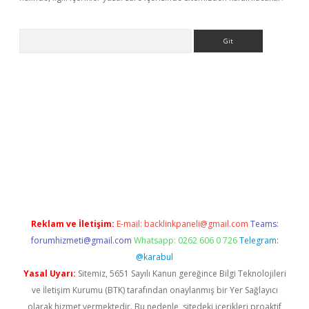
Arama
nbet x
Reklam ve İletişim:
E-mail:
backlinkpaneli@gmail.com
Teams:
forumhizmeti@gmail.com
Whatsapp: 0262 606 0 726
Telegram:
@karabul
Yasal Uyarı:
Sitemiz, 5651 Sayılı Kanun gereğince Bilgi Teknolojileri
ve İletişim Kurumu (BTK) tarafından onaylanmış bir Yer Sağlayıcı
olarak hizmet vermektedir. Bu nedenle, sitedeki içerikleri proaktif