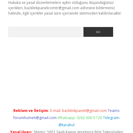
Hukuka ve yasal düzenlemelere aykırı olduğunu düşündüğünüz
içerikleri,
backlinkpanelicomtr@gmail.com
adresine bildirmeniz
halinde, ilgili içerikler yasal süre içerisinde sitemizden kaldırılacaktır.
Arama
t x
Reklam ve İletişim:
E-mail:
backlinkpaneli@gmail.com
Teams:
forumhizmeti@gmail.com
Whatsapp: 0262 606 0 726
Telegram:
@karabul
Yasal Uyarı:
Sitemiz, 5651 Sayılı Kanun gereğince Bilgi Teknolojileri