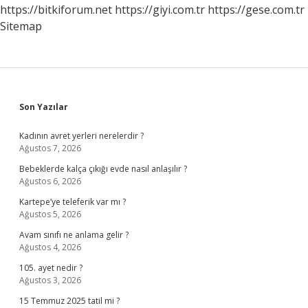
Anlarız
https://bitkiforum.net
https://giyi.com.tr
https://gese.com.tr
Sitemap
Sidebar
Son Yazılar
Kadının avret yerleri nerelerdir ?
Ağustos 7, 2026
Bebeklerde kalça çıkığı evde nasıl anlaşılır ?
Ağustos 6, 2026
Kartepe’ye teleferik var mı ?
Ağustos 5, 2026
Avam sınıfı ne anlama gelir ?
Ağustos 4, 2026
105. ayet nedir ?
Ağustos 3, 2026
15 Temmuz 2025 tatil mi ?