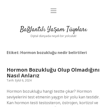
menüyü
Anasayfa
aç
Gizlilik Politikası
Bağlantılı Yaşam Tüyoları
Yasal Uyarı
Dijital dünyada neşeli bir yolculuk!
Hakkımızda
Etiket:
Hormon bozukluğu nedir belirtileri
Hormon Bozukluğu Olup Olmadığını
Nasıl Anlarız
Tarih: Eylül 6, 2024
Hormon bozukluğu hangi testte çıkar? Hormon
seviyelerini test etmenin yaygın bir yolu kan testidir.
Kan hormon testi testosteron, östrojen, kortizol ve