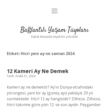
menüyü
Anasayfa
aç
Gizlilik Politikası
Bağlantılı Yaşam Tüyoları
Yasal Uyarı
Dijital dünyada neşeli bir yolculuk!
Hakkımızda
Etiket:
Hicri yeni ay ne zaman 2024
12 Kameri Ay Ne Demek
Tarih: Aralık 31, 2024
Kameri ay ne demektir? Ay’ın Dünya etrafındaki
yörüngesi, yani bir ay (güneş ayı) yaklaşık 29 yıl
sürmektedir. Hicrî 12 ay hangisidir? Zilhicce. Zilhicce,
Hicri takvime göre yılın 12. ve son ayıdır. Peygamber