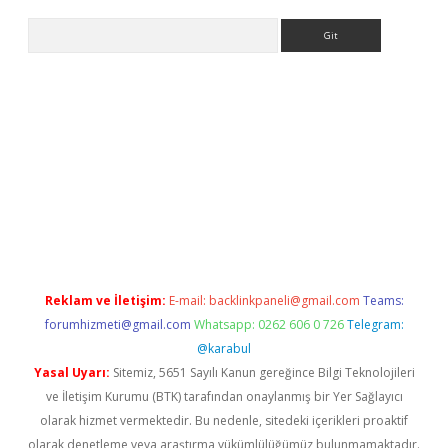
Arama
bet x
Reklam ve İletişim:
E-mail:
backlinkpaneli@gmail.com
Teams:
forumhizmeti@gmail.com
Whatsapp: 0262 606 0 726
Telegram:
@karabul
Yasal Uyarı:
Sitemiz, 5651 Sayılı Kanun gereğince Bilgi Teknolojileri
ve İletişim Kurumu (BTK) tarafından onaylanmış bir Yer Sağlayıcı
olarak hizmet vermektedir. Bu nedenle, sitedeki içerikleri proaktif
olarak denetleme veya araştırma yükümlülüğümüz bulunmamaktadır.