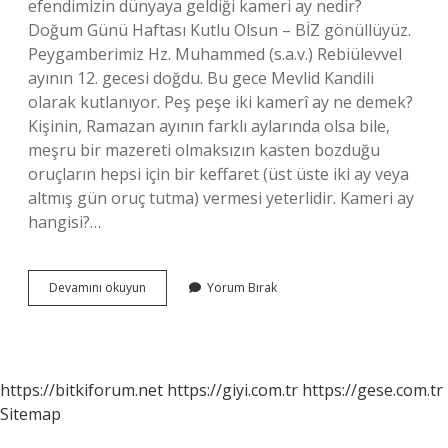
efendimizin dünyaya geldiği kameri ay nedir?
Doğum Günü Haftası Kutlu Olsun – BİZ gönüllüyüz.
Peygamberimiz Hz. Muhammed (s.a.v.) Rebiülevvel
ayının 12. gecesi doğdu. Bu gece Mevlid Kandili
olarak kutlanıyor. Peş peşe iki kamerî ay ne demek?
Kişinin, Ramazan ayının farklı aylarında olsa bile,
meşru bir mazereti olmaksızın kasten bozduğu
oruçların hepsi için bir keffaret (üst üste iki ay veya
altmış gün oruç tutma) vermesi yeterlidir. Kameri ay
hangisi?…
12
Devamını okuyun
Yorum Bırak
Kameri
Ay
Ne
Demek
https://bitkiforum.net
https://giyi.com.tr
https://gese.com.tr
Sitemap