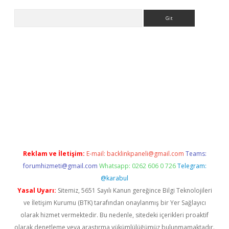
Arama
t x
Reklam ve İletişim:
E-mail:
backlinkpaneli@gmail.com
Teams:
forumhizmeti@gmail.com
Whatsapp: 0262 606 0 726
Telegram:
@karabul
Yasal Uyarı:
Sitemiz, 5651 Sayılı Kanun gereğince Bilgi Teknolojileri
ve İletişim Kurumu (BTK) tarafından onaylanmış bir Yer Sağlayıcı
olarak hizmet vermektedir. Bu nedenle, sitedeki içerikleri proaktif
olarak denetleme veya araştırma yükümlülüğümüz bulunmamaktadır.