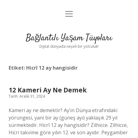
menüyü
Anasayfa
aç
Gizlilik Politikası
Bağlantılı Yaşam Tüyoları
Yasal Uyarı
Dijital dünyada neşeli bir yolculuk!
Hakkımızda
Etiket:
Hicrî 12 ay hangisidir
12 Kameri Ay Ne Demek
Tarih: Aralık 31, 2024
Kameri ay ne demektir? Ay’ın Dünya etrafındaki
yörüngesi, yani bir ay (güneş ayı) yaklaşık 29 yıl
sürmektedir. Hicrî 12 ay hangisidir? Zilhicce. Zilhicce,
Hicri takvime göre yılın 12. ve son ayıdır. Peygamber