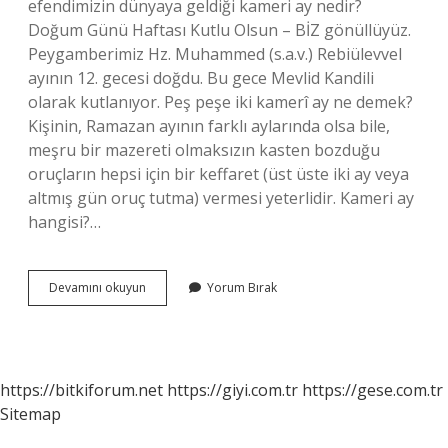
efendimizin dünyaya geldiği kameri ay nedir?
Doğum Günü Haftası Kutlu Olsun – BİZ gönüllüyüz.
Peygamberimiz Hz. Muhammed (s.a.v.) Rebiülevvel
ayının 12. gecesi doğdu. Bu gece Mevlid Kandili
olarak kutlanıyor. Peş peşe iki kamerî ay ne demek?
Kişinin, Ramazan ayının farklı aylarında olsa bile,
meşru bir mazereti olmaksızın kasten bozduğu
oruçların hepsi için bir keffaret (üst üste iki ay veya
altmış gün oruç tutma) vermesi yeterlidir. Kameri ay
hangisi?…
12
Devamını okuyun
Yorum Bırak
Kameri
Ay
Ne
Demek
https://bitkiforum.net
https://giyi.com.tr
https://gese.com.tr
Sitemap