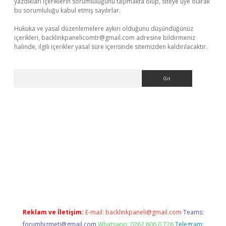
yazdıkları içeriklerin sorumluluğunu taşımakta olup, siteye üye olarak
bu sorumluluğu kabul etmiş sayılırlar.
Hukuka ve yasal düzenlemelere aykırı olduğunu düşündüğünüz
içerikleri,
backlinkpanelicomtr@gmail.com
adresine bildirmeniz
halinde, ilgili içerikler yasal süre içerisinde sitemizden kaldırılacaktır.
Arama
t x
Reklam ve İletişim:
E-mail:
backlinkpaneli@gmail.com
Teams:
forumhizmeti@gmail.com
Whatsapp: 0262 606 0 726
Telegram: