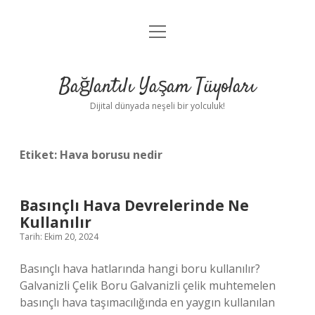
menüyü
Anasayfa
aç
Gizlilik Politikası
Bağlantılı Yaşam Tüyoları
Yasal Uyarı
Dijital dünyada neşeli bir yolculuk!
Hakkımızda
Etiket:
Hava borusu nedir
Basınçlı Hava Devrelerinde Ne
Kullanılır
Tarih: Ekim 20, 2024
Basınçlı hava hatlarında hangi boru kullanılır?
Galvanizli Çelik Boru Galvanizli çelik muhtemelen
basınçlı hava taşımacılığında en yaygın kullanılan