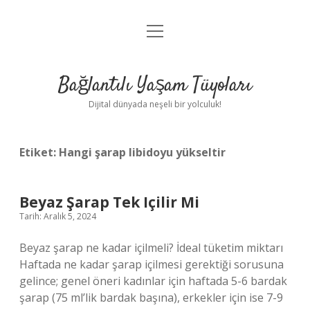
menüyü
Anasayfa
aç
Gizlilik Politikası
Bağlantılı Yaşam Tüyoları
Yasal Uyarı
Dijital dünyada neşeli bir yolculuk!
Hakkımızda
Etiket:
Hangi şarap libidoyu yükseltir
Beyaz Şarap Tek Içilir Mi
Tarih: Aralık 5, 2024
Beyaz şarap ne kadar içilmeli? İdeal tüketim miktarı
Haftada ne kadar şarap içilmesi gerektiği sorusuna
gelince; genel öneri kadınlar için haftada 5-6 bardak
şarap (75 ml’lik bardak başına), erkekler için ise 7-9