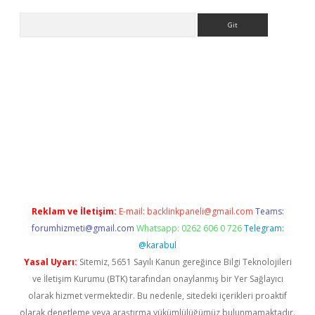
Arama
t x
Reklam ve İletişim:
E-mail:
backlinkpaneli@gmail.com
Teams:
forumhizmeti@gmail.com
Whatsapp: 0262 606 0 726
Telegram:
@karabul
Yasal Uyarı:
Sitemiz, 5651 Sayılı Kanun gereğince Bilgi Teknolojileri
ve İletişim Kurumu (BTK) tarafından onaylanmış bir Yer Sağlayıcı
olarak hizmet vermektedir. Bu nedenle, sitedeki içerikleri proaktif
olarak denetleme veya araştırma yükümlülüğümüz bulunmamaktadır.