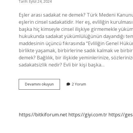
Tarih: Eylül 24, 2024
Eşler arası sadakat ne demek? Türk Medeni Kanunu
eşlerin cinsel sadakatidir. Her eş, evliliğin kurulm
başka hiç kimseyle cinsel ilişkiye girmemekle yüküm
hukukunda sadakat yükümlülüğünün dayandığı tem
maddesinin üçüncü fıkrasında “Evliliğin Genel Hük
birlikte yaşamak, birbirlerine sadık kalmak ve birbir
demek? Bağlılık, bir ilişkide yeminlerinize, sözlerini
sadakatsizlik nedir? Evli bir kişi başka…
Evlilikte
Devamını okuyun
2 Yorum
Sadakat
Ne
Demek
https://bitkiforum.net
https://giyi.com.tr
https://ges