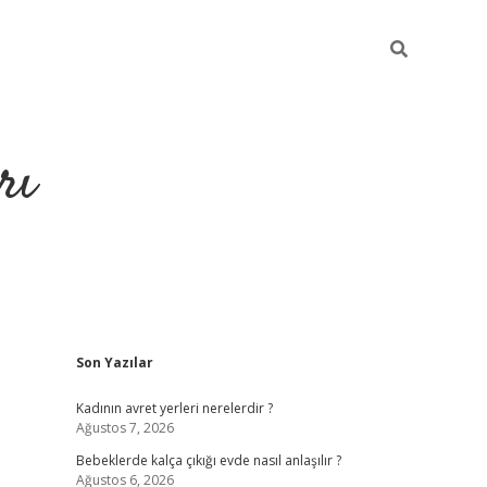
rı
Sidebar
Son Yazılar
hiltonbet x
Kadının avret yerleri nerelerdir ?
Ağustos 7, 2026
Bebeklerde kalça çıkığı evde nasıl anlaşılır ?
Ağustos 6, 2026