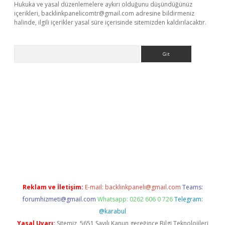
Hukuka ve yasal düzenlemelere aykırı olduğunu düşündüğünüz
içerikleri,
backlinkpanelicomtr@gmail.com
adresine bildirmeniz
halinde, ilgili içerikler yasal süre içerisinde sitemizden kaldırılacaktır.
Arama
t x
Reklam ve İletişim:
E-mail:
backlinkpaneli@gmail.com
Teams:
forumhizmeti@gmail.com
Whatsapp: 0262 606 0 726
Telegram:
@karabul
Yasal Uyarı:
Sitemiz, 5651 Sayılı Kanun gereğince Bilgi Teknolojileri