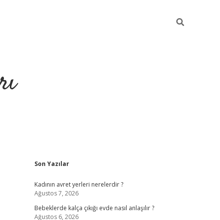
rı
Sidebar
Son Yazılar
hiltonbet x
Kadının avret yerleri nerelerdir ?
Ağustos 7, 2026
Bebeklerde kalça çıkığı evde nasıl anlaşılır ?
Ağustos 6, 2026