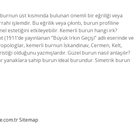
e burnun üst kısmında bulunan önemli bir eğriliği veya
ahi işlemdir. Bu eğrilik veya çıkıntı, burun profiline
el estetiğini etkileyebilir. Kemerli burun hangi irk?
 (1911’de yayınlanan “Büyük Irkın Geçişi” adlı eserinde ve
antropologlar, kemerli burnun İskandinav, Cermen, Kelt,
tiği olduğunu yazmışlardır. Güzel burun nasıl anlaşılır?
r yanaklara sahip burun ideal burundur. Simetrik burun
e.com.tr
Sitemap