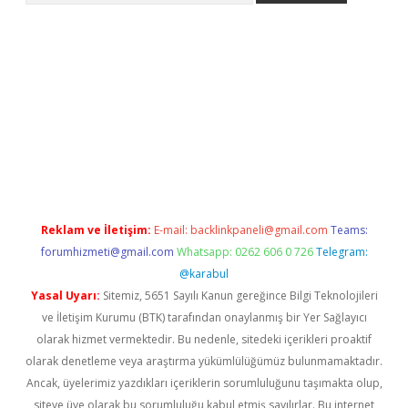
t x
Reklam ve İletişim:
E-mail:
backlinkpaneli@gmail.com
Teams:
forumhizmeti@gmail.com
Whatsapp: 0262 606 0 726
Telegram:
@karabul
Yasal Uyarı:
Sitemiz, 5651 Sayılı Kanun gereğince Bilgi Teknolojileri
ve İletişim Kurumu (BTK) tarafından onaylanmış bir Yer Sağlayıcı
olarak hizmet vermektedir. Bu nedenle, sitedeki içerikleri proaktif
olarak denetleme veya araştırma yükümlülüğümüz bulunmamaktadır.
Ancak, üyelerimiz yazdıkları içeriklerin sorumluluğunu taşımakta olup,
siteye üye olarak bu sorumluluğu kabul etmiş sayılırlar. Bu internet