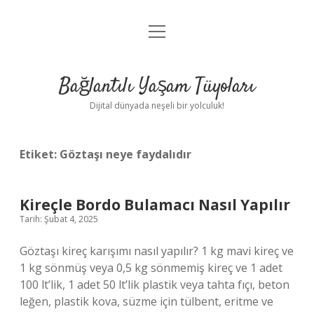
menüyü
Anasayfa
aç
Gizlilik Politikası
Bağlantılı Yaşam Tüyoları
Yasal Uyarı
Dijital dünyada neşeli bir yolculuk!
Hakkımızda
Etiket:
Göztaşı neye faydalıdır
Kireçle Bordo Bulamacı Nasıl Yapılır
Tarih: Şubat 4, 2025
Göztaşı kireç karışımı nasıl yapılır? 1 kg mavi kireç ve
1 kg sönmüş veya 0,5 kg sönmemiş kireç ve 1 adet
100 lt’lik, 1 adet 50 lt’lik plastik veya tahta fıçı, beton
leğen, plastik kova, süzme için tülbent, eritme ve