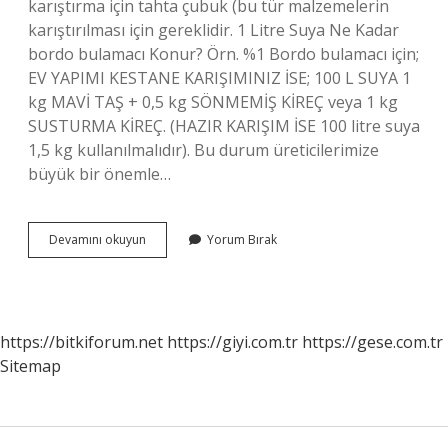
karıştırma için tahta çubuk (bu tür malzemelerin
karıştırılması için gereklidir. 1 Litre Suya Ne Kadar
bordo bulamacı Konur? Örn. %1 Bordo bulamacı için;
EV YAPIMI KESTANE KARIŞIMINIZ İSE; 100 L SUYA 1
kg MAVİ TAŞ + 0,5 kg SÖNMEMİŞ KİREÇ veya 1 kg
SUSTURMA KİREÇ. (HAZIR KARIŞIM İSE 100 litre suya
1,5 kg kullanılmalıdır). Bu durum üreticilerimize
büyük bir önemle…
Kireçle
Devamını okuyun
Yorum Bırak
Bordo
Bulamacı
Nasıl
Yapılır
https://bitkiforum.net
https://giyi.com.tr
https://gese.com.tr
Sitemap