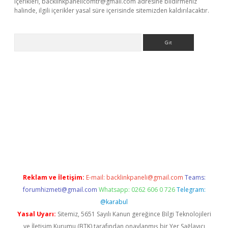
içerikleri,
backlinkpanelicomtr@gmail.com
adresine bildirmeniz
halinde, ilgili içerikler yasal süre içerisinde sitemizden kaldırılacaktır.
Arama
t x
Reklam ve İletişim:
E-mail:
backlinkpaneli@gmail.com
Teams:
forumhizmeti@gmail.com
Whatsapp: 0262 606 0 726
Telegram:
@karabul
Yasal Uyarı:
Sitemiz, 5651 Sayılı Kanun gereğince Bilgi Teknolojileri
ve İletişim Kurumu (BTK) tarafından onaylanmış bir Yer Sağlayıcı