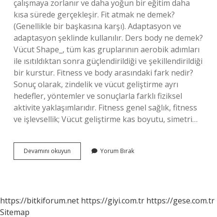
çalışmaya zorlanır ve daha yoğun bir eğitim daha
kısa sürede gerçekleşir. Fit atmak ne demek?
(Genellikle bir başkasına karşı). Adaptasyon ve
adaptasyon şeklinde kullanılır. Ders body ne demek?
Vücut Shape_, tüm kas gruplarının aerobik adımları
ile ısıtıldıktan sonra güçlendirildiği ve şekillendirildiği
bir kurstur. Fitness ve body arasındaki fark nedir?
Sonuç olarak, zindelik ve vücut geliştirme ayrı
hedefler, yöntemler ve sonuçlarla farklı fiziksel
aktivite yaklaşımlarıdır. Fitness genel sağlık, fitness
ve işlevsellik; Vücut geliştirme kas boyutu, simetri…
Body
Devamını okuyun
Yorum Bırak
Fit
Ne
Demek
https://bitkiforum.net
https://giyi.com.tr
https://gese.com.tr
Sitemap