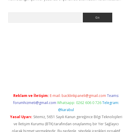
Arama
t x
Reklam ve İletişim:
E-mail:
backlinkpaneli@gmail.com
Teams:
forumhizmeti@gmail.com
Whatsapp: 0262 606 0 726
Telegram:
@karabul
Yasal Uyarı:
Sitemiz, 5651 Sayılı Kanun gereğince Bilgi Teknolojileri
ve İletişim Kurumu (BTK) tarafından onaylanmış bir Yer Sağlayıcı
olarak hizmet vermektedir. Bu nedenle, sitedeki içerikleri proaktif