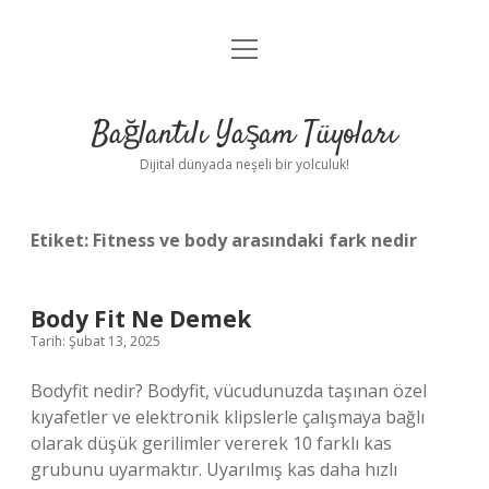
menüyü
Anasayfa
aç
Gizlilik Politikası
Bağlantılı Yaşam Tüyoları
Yasal Uyarı
Dijital dünyada neşeli bir yolculuk!
Hakkımızda
Etiket:
Fitness ve body arasındaki fark nedir
Body Fit Ne Demek
Tarih: Şubat 13, 2025
Bodyfit nedir? Bodyfit, vücudunuzda taşınan özel
kıyafetler ve elektronik klipslerle çalışmaya bağlı
olarak düşük gerilimler vererek 10 farklı kas
grubunu uyarmaktır. Uyarılmış kas daha hızlı