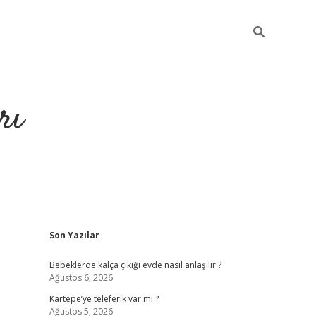
rı
Sidebar
Son Yazılar
hiltonbet x
Bebeklerde kalça çıkığı evde nasıl anlaşılır ?
Ağustos 6, 2026
Kartepe’ye teleferik var mı ?
Ağustos 5, 2026