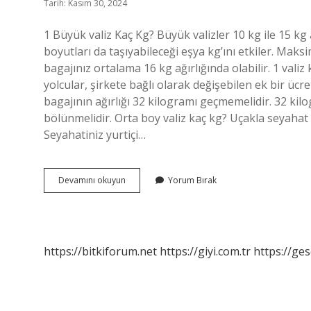
Tarih: Kasım 30, 2024
1 Büyük valiz Kaç Kg? Büyük valizler 10 kg ile 15 kg
boyutları da taşıyabileceği eşya kg’ını etkiler. Maks
bagajınız ortalama 16 kg ağırlığında olabilir. 1 valiz
yolcular, şirkete bağlı olarak değişebilen ek bir üc
bagajının ağırlığı 32 kilogramı geçmemelidir. 32 ki
bölünmelidir. Orta boy valiz kaç kg? Uçakla seyahat
Seyahatiniz yurtiçi…
1
Devamını okuyun
Yorum Bırak
Valiz
Ortalama
Kaç
Kg
https://bitkiforum.net
https://giyi.com.tr
https://ges