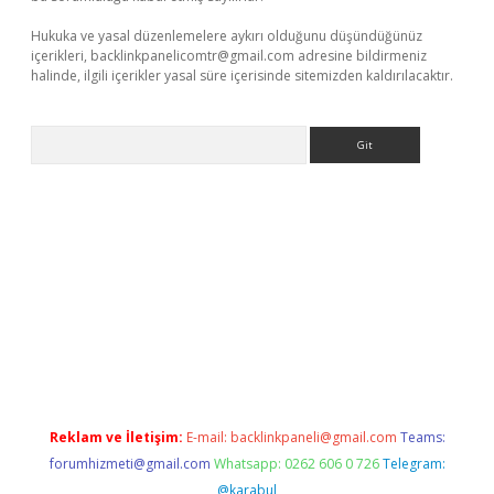
Hukuka ve yasal düzenlemelere aykırı olduğunu düşündüğünüz
içerikleri,
backlinkpanelicomtr@gmail.com
adresine bildirmeniz
halinde, ilgili içerikler yasal süre içerisinde sitemizden kaldırılacaktır.
Arama
t x
Reklam ve İletişim:
E-mail:
backlinkpaneli@gmail.com
Teams:
forumhizmeti@gmail.com
Whatsapp: 0262 606 0 726
Telegram:
@karabul