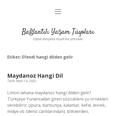
menüyü
Anasayfa
aç
Gizlilik Politikası
Bağlantılı Yaşam Tüyoları
Yasal Uyarı
Dijital dünyada neşeli bir yolculuk!
Hakkımızda
Etiket:
Efendi hangi dilden gelir
Maydanoz Hangi Dil
Tarih: Mart 14, 2025
Limon lahana maydanoz hangi dilden gelir?
Türkçeye Yunancadan giren sözcüklere şu örnekleri
verebiliriz: çipura, barbunya, kalamar, kefal, levrek,
midye vb. (deniz canlılarından); bitkilerden,