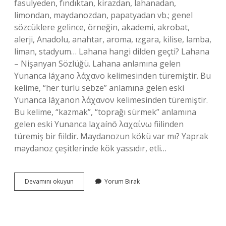
fasulyeden, fındıktan, kirazdan, lahanadan,
limondan, maydanozdan, papatyadan vb.; genel
sözcüklere gelince, örneğin, akademi, akrobat,
alerji, Anadolu, anahtar, aroma, ızgara, kilise, lamba,
liman, stadyum… Lahana hangi dilden geçti? Lahana
– Nişanyan Sözlüğü. Lahana anlamına gelen
Yunanca láχano λάχανο kelimesinden türemiştir. Bu
kelime, “her türlü sebze” anlamına gelen eski
Yunanca láχanon λάχανον kelimesinden türemiştir.
Bu kelime, “kazmak”, “toprağı sürmek” anlamına
gelen eski Yunanca laχaínō λαχαίνω fiilinden
türemiş bir fiildir. Maydanozun kökü var mı? Yaprak
maydanoz çeşitlerinde kök yassıdır, etli…
Maydanoz
Devamını okuyun
Yorum Bırak
Hangi
Dil